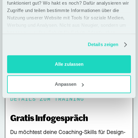
funktioniert gut? Wo hakt es noch? Dafür analysieren wir
Zugriffe und teilen bestimmte Informationen über die
Mehrfach ausgezeichnet als „Beste Berater“ &
Nutzung unserer Website mit Tools für soziale Medien,
Werbung und Analysen. Nicht aus Neugier, sondern um
„Innovativste Unternehmen“
besser zu werden. Schritt für Schritt. Adaptiv eben
Details zeigen
>90 % Weiterempfehlung: Hohe
Zufriedenheit unserer Alumni
Alle zulassen
Anpassen
DETAILS ZUM TRAINING
Gratis Infogespräch
Du möchtest deine Coaching-Skills für Design-