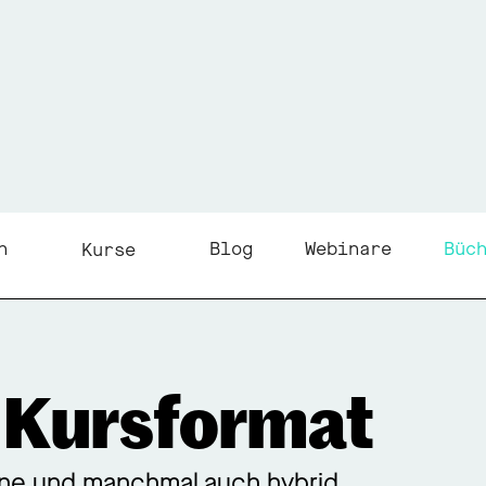
n
Blog
Webinare
Büc
Kurse
m Kursformat
ine und manchmal auch hybrid.