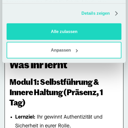
besser zu werden. Schritt für Schritt. Adaptiv eben
Expert*innen in Stabsstellen oder der
Details zeigen
Organisationsentwicklung.
Führungskräfte, die agile Arbeitsweisen
Alle zulassen
fördern wollen.
Anpassen
Was ihr lernt
Modul 1: Selbstführung &
Innere Haltung (Präsenz, 1
Tag)
Lernziel:
Ihr gewinnt Authentizität und
Sicherheit in eurer Rolle.