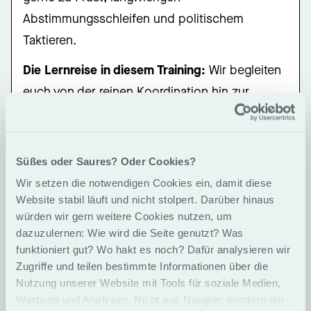
Abstimmungsschleifen und politischem
Taktieren.
Die Lernreise in diesem Training:
Wir begleiten
euch von der reinen Koordination hin zur
inspirierenden lateralen Führung. Statt Druck
auszuüben, lernt ihr, Sogwirkung zu erzeugen.
Ihr wechselt die Perspektive: weg vom
Süßes oder Saures? Oder Cookies?
„Abarbeiten“ hin zum Gestalten von
Wir setzen die notwendigen Cookies ein, damit diese
Website stabil läuft und nicht stolpert. Darüber hinaus
Rahmenbedingungen, in denen
würden wir gern weitere Cookies nutzen, um
Selbstverantwortung wachsen kann.
dazuzulernen: Wie wird die Seite genutzt? Was
funktioniert gut? Wo hakt es noch? Dafür analysieren wir
Für wen ist dieser Kurs?
Zugriffe und teilen bestimmte Informationen über die
Nutzung unserer Website mit Tools für soziale Medien,
Projektleiter*innen und Product Owner, die
Werbung und Analysen. Nicht aus Neugier, sondern um
fachlich führen.