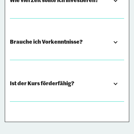
Wie viel Zeit sollte ich investieren?
Neben den Präsenztagen plant ihr jede
Brauche ich Vorkenntnisse?
Woche 2 Stunden für Online-Sessions ein.
Der Fokus liegt auf der Anwendung in euren
laufenden Projekten.
Nein, Neugier auf die Arbeit mit Menschen
Ist der Kurs förderfähig?
und Systemen reicht völlig aus. Konkrete
Erfahrung von Führungssituationen ohne
formelle Macht sind von Vorteil.
Wenn du
solo-selbstständig
bist, hast du
mit hoher Wahrscheinlichkeit Anspruch auf