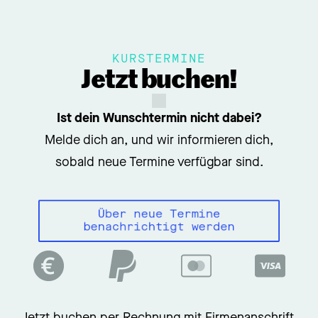
eine Förderung durch das
KOMPASS-
Programm
– mit bis zu
4.500 € Zuschuss
für deine berufliche Weiterbildung.
KURSTERMINE
Jetzt buchen!
Wir bieten dazu kostenlose
Beratungsgespräche an, ob die Förderung
Ist dein Wunschtermin nicht dabei?
für dich in Frage kommt.
Mehr Infos dazu
Melde dich
an, und wir informieren dich,
hier
.
sobald neue Termine verfügbar sind.